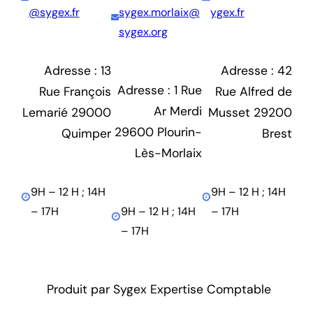
@sygex.fr
sygex.morlaix@
ygex.fr
sygex.org
Adresse : 13
Adresse : 42
Adresse : 1 Rue
Rue François
Rue Alfred de
Ar Merdi
Lemarié 29000
Musset 29200
29600 Plourin-
Quimper
Brest
Lès-Morlaix
9H – 12 H ; 14H
9H – 12 H ; 14H
– 17H
9H – 12 H ; 14H
– 17H
– 17H
Produit par Sygex Expertise Comptable