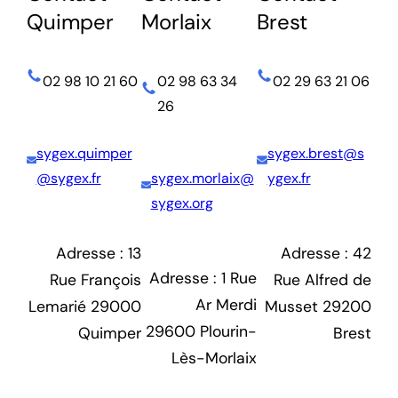
Quimper
Morlaix
Brest
02 98 10 21 60
02 98 63 34
02 29 63 21 06
26
sygex.quimper
sygex.brest@s
@sygex.fr
sygex.morlaix@
ygex.fr
sygex.org
Adresse : 13
Adresse : 42
Adresse : 1 Rue
Rue François
Rue Alfred de
Ar Merdi
Lemarié 29000
Musset 29200
29600 Plourin-
Quimper
Brest
Lès-Morlaix